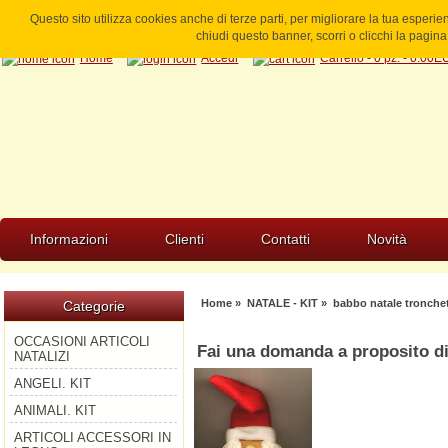
Questo sito utilizza cookies anche di terze parti, per migliorare la tua esperi
chiudi questo banner, scorri o clicchi la pagi
Home
Accedi
Carrello - 0 pz. - 0.00
Informazioni
Clienti
Contatti
Novità
Home
»
NATALE - KIT
»
babbo natale tronche
Categorie
OCCASIONI ARTICOLI
Fai una domanda a proposito di
NATALIZI
ANGELI. KIT
ANIMALI. KIT
ARTICOLI ACCESSORI IN