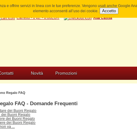
ienza e offrire servizi in linea con le tue preferenze. Vengono usati anche Google A
Accetto
elemento acconsenti all’uso dei cookie.
Carrello - 0 pz. - 0.00EUR
Alla Cassa
Contatti
Novità
Promozioni
no Regalo FAQ
egalo FAQ - Domande Frequenti
are dei Buoni Regalo
 dei Buoni Regalo
re dei Buoni Regalo
ere dei Buoni Regalo
on va ...