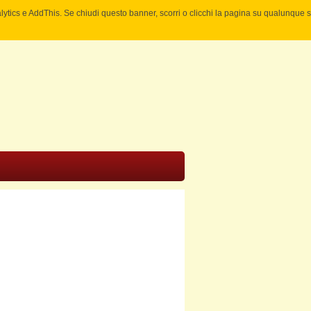
nalytics e AddThis. Se chiudi questo banner, scorri o clicchi la pagina su qualunque 