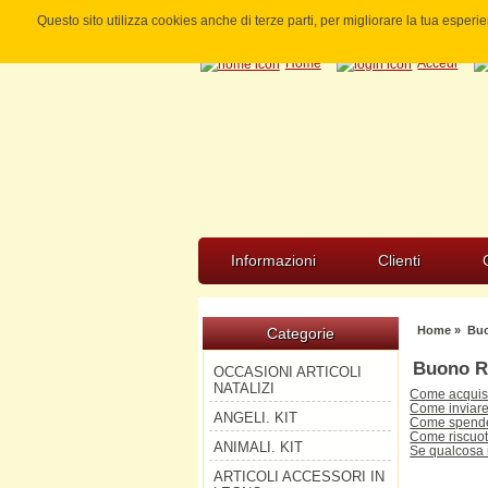
Questo sito utilizza cookies anche di terze parti, per migliorare la tua esper
Home
Accedi
Informazioni
Clienti
Home
» Buo
Categorie
Buono R
OCCASIONI ARTICOLI
NATALIZI
Come acquist
Come inviare
ANGELI. KIT
Come spende
Come riscuot
ANIMALI. KIT
Se qualcosa n
ARTICOLI ACCESSORI IN
--