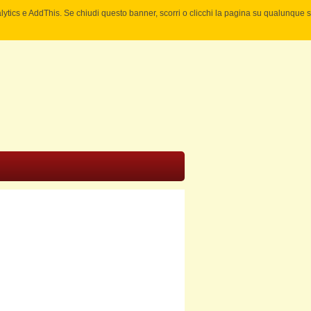
nalytics e AddThis. Se chiudi questo banner, scorri o clicchi la pagina su qualunque 