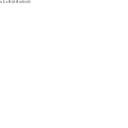
da
1
a
8
(di
8
articoli)