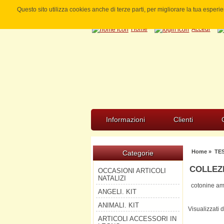
Questo sito utilizza cookies anche di terze parti, per migliorare la tua esper
Home
Accedi
Informazioni
Clienti
Home
»
TE
Categorie
COLLEZ
OCCASIONI ARTICOLI
NATALIZI
cotonine am
ANGELI. KIT
ANIMALI. KIT
Visualizzati 
ARTICOLI ACCESSORI IN