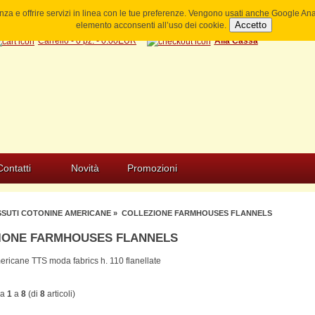
ienza e offrire servizi in linea con le tue preferenze. Vengono usati anche Google A
Accetto
elemento acconsenti all’uso dei cookie.
Carrello - 0 pz. - 0.00EUR
Alla Cassa
Contatti
Novità
Promozioni
SSUTI COTONINE AMERICANE
» COLLEZIONE FARMHOUSES FLANNELS
IONE FARMHOUSES FLANNELS
ericane TTS moda fabrics h. 110 flanellate
da
1
a
8
(di
8
articoli)