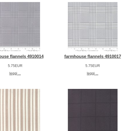
use flannels 4910014
farmhouse flannels 4910017
5.75EUR
5.75EUR
leggi ...
leggi ...