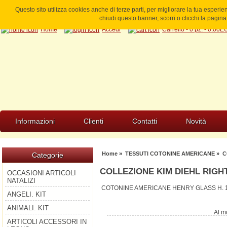
Questo sito utilizza cookies anche di terze parti, per migliorare la tua esperi
chiudi questo banner, scorri o clicchi la pagi
Home
Accedi
Carrello - 0 pz. - 0.00
Informazioni
Clienti
Contatti
Novità
Home
»
TESSUTI COTONINE AMERICANE
» C
Categorie
COLLEZIONE KIM DIEHL RIGH
OCCASIONI ARTICOLI
NATALIZI
COTONINE AMERICANE HENRY GLASS H. 
ANGELI. KIT
ANIMALI. KIT
Al m
ARTICOLI ACCESSORI IN