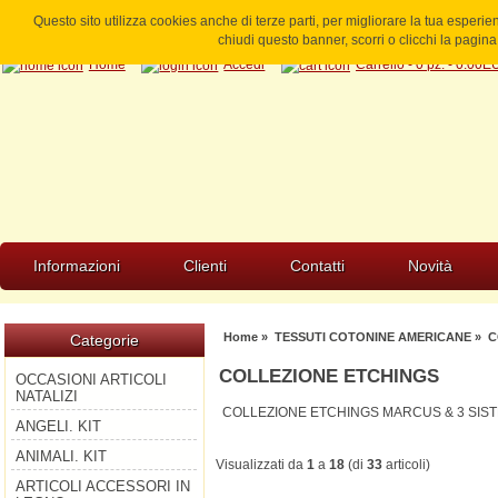
Questo sito utilizza cookies anche di terze parti, per migliorare la tua esperi
chiudi questo banner, scorri o clicchi la pagi
Home
Accedi
Carrello - 0 pz. - 0.00
Informazioni
Clienti
Contatti
Novità
Home
»
TESSUTI COTONINE AMERICANE
» C
Categorie
COLLEZIONE ETCHINGS
OCCASIONI ARTICOLI
NATALIZI
COLLEZIONE ETCHINGS MARCUS & 3 SISTE
ANGELI. KIT
ANIMALI. KIT
Visualizzati da
1
a
18
(di
33
articoli)
ARTICOLI ACCESSORI IN