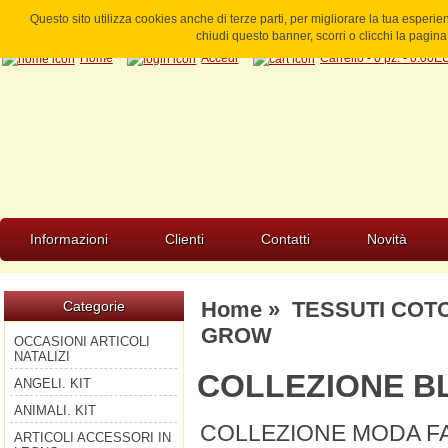
Questo sito utilizza cookies anche di terze parti, per migliorare la tua esperi
chiudi questo banner, scorri o clicchi la pagi
Home
Accedi
Carrello - 0 pz. - 0.00
Informazioni
Clienti
Contatti
Novità
Home
»
TESSUTI COT
Categorie
GROW
OCCASIONI ARTICOLI
NATALIZI
COLLEZIONE 
ANGELI. KIT
ANIMALI. KIT
COLLEZIONE MODA FA
ARTICOLI ACCESSORI IN