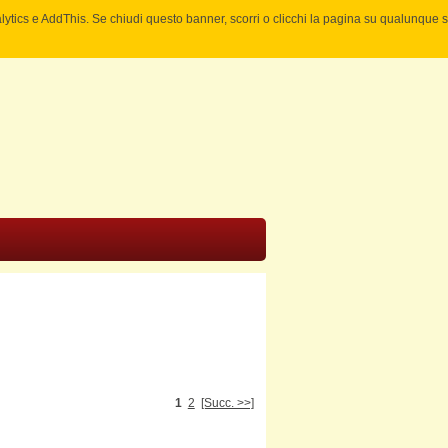
nalytics e AddThis. Se chiudi questo banner, scorri o clicchi la pagina su qualunque 
1
2
[Succ. >>]