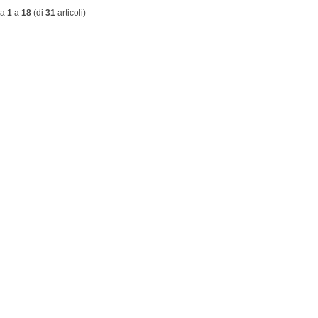
da
1
a
18
(di
31
articoli)