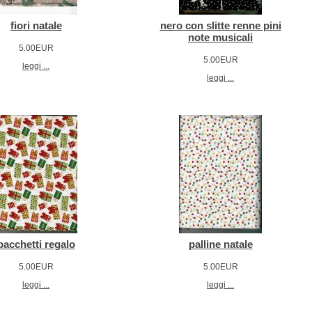
fiori natale
nero con slitte renne pini
note musicali
5.00EUR
5.00EUR
leggi ...
leggi ...
pacchetti regalo
palline natale
5.00EUR
5.00EUR
leggi ...
leggi ...