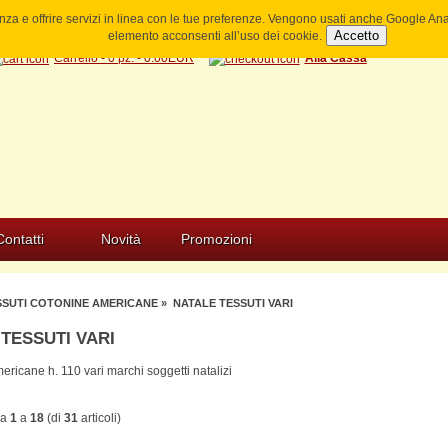
ienza e offrire servizi in linea con le tue preferenze. Vengono usati anche Google A
Accetto
elemento acconsenti all’uso dei cookie.
Carrello - 0 pz. - 0.00EUR
Alla Cassa
Contatti
Novità
Promozioni
SSUTI COTONINE AMERICANE
» NATALE TESSUTI VARI
TESSUTI VARI
ricane h. 110 vari marchi soggetti natalizi
da
1
a
18
(di
31
articoli)