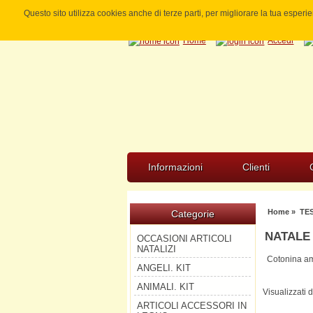
Questo sito utilizza cookies anche di terze parti, per migliorare la tua esper
Home
Accedi
Informazioni
Clienti
Home
»
TE
Categorie
NATALE 
OCCASIONI ARTICOLI
NATALIZI
Cotonina ame
ANGELI. KIT
ANIMALI. KIT
Visualizzati 
ARTICOLI ACCESSORI IN