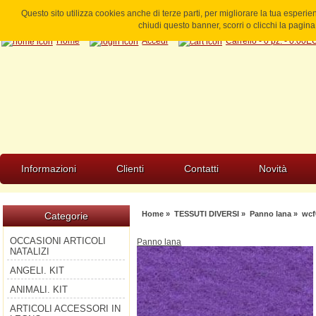
Questo sito utilizza cookies anche di terze parti, per migliorare la tua esperi
chiudi questo banner, scorri o clicchi la pagi
Home
Accedi
Carrello - 0 pz. - 0.00
Informazioni
Clienti
Contatti
Novità
Home
»
TESSUTI DIVERSI
»
Panno lana
» wcf
Categorie
OCCASIONI ARTICOLI
Panno lana
NATALIZI
ANGELI. KIT
ANIMALI. KIT
ARTICOLI ACCESSORI IN