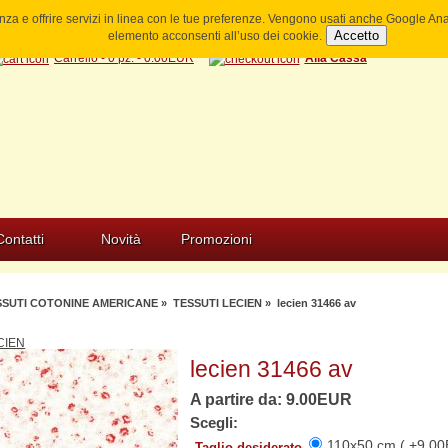
ienza e offrire servizi in linea con le tue preferenze. Vengono usati anche Google A
Accetto
elemento acconsenti all’uso dei cookie.
Carrello - 0 pz. - 0.00EUR
Alla Cassa
Contatti
Novità
Promozioni
SSUTI COTONINE AMERICANE
»
TESSUTI LECIEN
» lecien 31466 av
CIEN
lecien 31466 av
A partire da: 9.00EUR
Scegli:
110x50 cm ( +9.00
Taglio desiderato