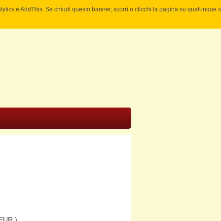
nalytics e AddThis. Se chiudi questo banner, scorri o clicchi la pagina su qualunque 
EUR )