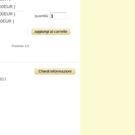
.00EUR )
.00EUR )
quantitá:
00EUR )
Prodotto 1/2
Chiedi informazioni
2017.