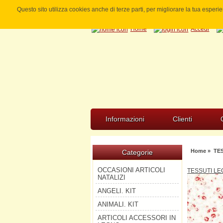
Questo sito utilizza cookies anche di terze parti, per migliorare la tua esper
Home
Accedi
Informazioni
Clienti
Home
»
TE
Categorie
OCCASIONI ARTICOLI
TESSUTI LE
NATALIZI
ANGELI. KIT
ANIMALI. KIT
ARTICOLI ACCESSORI IN