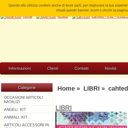
Questo sito utilizza cookies anche di terze parti, per migliorare la tua esperi
chiudi questo banner, scorri o clicchi la pagi
Home
Accedi
Carrello - 0 pz. - 0.00
Informazioni
Clienti
Contatti
Novità
Home
»
LIBRI
» cahted
Categorie
OCCASIONI ARTICOLI
NATALIZI
LIBRI
ANGELI. KIT
ANIMALI. KIT
ARTICOLI ACCESSORI IN