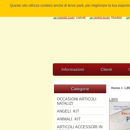
Questo sito utilizza cookies anche di terze parti, per migliorare la tua esper
Home
Accedi
Informazioni
Clienti
Home
»
LIB
Categorie
OCCASIONI ARTICOLI
LIBRI
NATALIZI
ANGELI. KIT
ANIMALI. KIT
ARTICOLI ACCESSORI IN