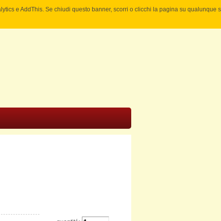
nalytics e AddThis. Se chiudi questo banner, scorri o clicchi la pagina su qualunque 