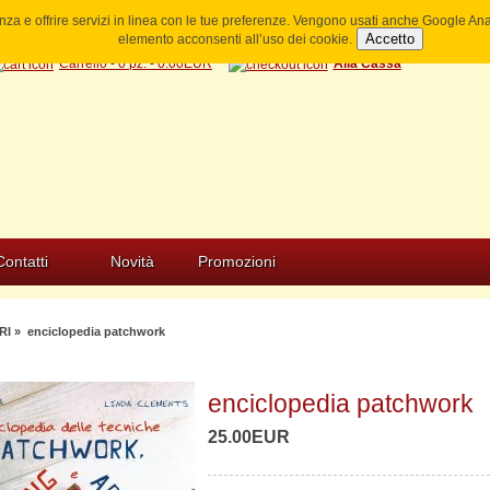
ienza e offrire servizi in linea con le tue preferenze. Vengono usati anche Google A
Accetto
elemento acconsenti all’uso dei cookie.
Carrello - 0 pz. - 0.00EUR
Alla Cassa
Contatti
Novità
Promozioni
RI
» enciclopedia patchwork
enciclopedia patchwork
25.00EUR