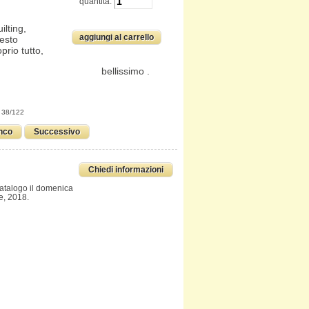
quantitá:
ilting,
uesto
rio tutto,
bellissimo .
 38/122
nco
Successivo
Chiedi informazioni
catalogo il domenica
e, 2018.