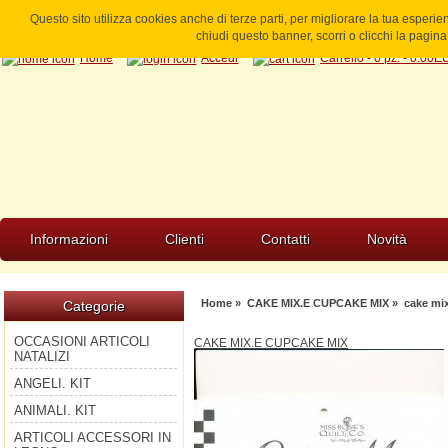
Questo sito utilizza cookies anche di terze parti, per migliorare la tua esperi
chiudi questo banner, scorri o clicchi la pagi
Home
Accedi
Carrello - 0 pz. - 0.00
Informazioni
Clienti
Contatti
Novità
Home
»
CAKE MIX.E CUPCAKE MIX
» cake mi
Categorie
OCCASIONI ARTICOLI
CAKE MIX.E CUPCAKE MIX
NATALIZI
ANGELI. KIT
ANIMALI. KIT
ARTICOLI ACCESSORI IN