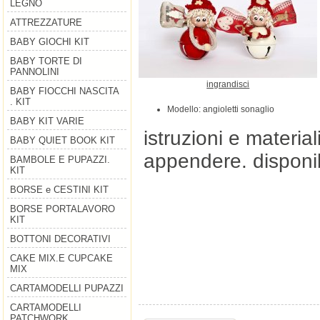
LEGNO
ATTREZZATURE
BABY GIOCHI KIT
BABY TORTE DI
PANNOLINI
ingrandisci
BABY FIOCCHI NASCITA
. KIT
Modello: angioletti sonaglio
BABY KIT VARIE
istruzioni e materia
BABY QUIET BOOK KIT
appendere. disponib
BAMBOLE E PUPAZZI.
KIT
BORSE e CESTINI KIT
BORSE PORTALAVORO
KIT
BOTTONI DECORATIVI
CAKE MIX.E CUPCAKE
MIX
CARTAMODELLI PUPAZZI
CARTAMODELLI
PATCHWORK