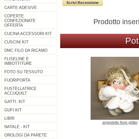
Scrivi Recensione
CARTE ADESIVE
COPERTE
Prodotto inseri
CONFEZIONATE
OFFERTA
CUCINA ACCESSORI KIT
Pot
CUSCINI KIT
DMC FILO DA RICAMO
FLISELINE E
IMBOTTITURE
FOTO SU TESSUTO
FUORIPORTA
FUSTELLATRICE
ACCUQUILT
GATTI. KIT
GUFI KIT
LIBRI
angioletto fiore glitter
NATALE - KIT
OROLOGI DA PARETE