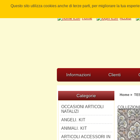
Questo sito utilizza cookies anche di terze parti, per migliorare la tua esper
Home
Accedi
Informazioni
Clienti
Home
»
TE
Categorie
OCCASIONI ARTICOLI
COLLEZION
NATALIZI
ANGELI. KIT
ANIMALI. KIT
ARTICOLI ACCESSORI IN