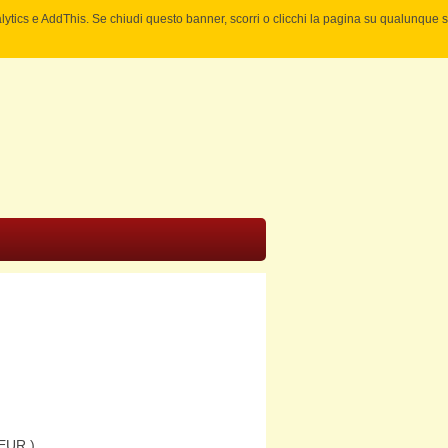
nalytics e AddThis. Se chiudi questo banner, scorri o clicchi la pagina su qualunque 
EUR )