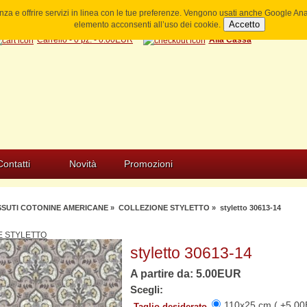
ienza e offrire servizi in linea con le tue preferenze. Vengono usati anche Google A
Accetto
elemento acconsenti all’uso dei cookie.
Carrello - 0 pz. - 0.00EUR
Alla Cassa
Contatti
Novità
Promozioni
SSUTI COTONINE AMERICANE
»
COLLEZIONE STYLETTO
» styletto 30613-14
E STYLETTO
styletto 30613-14
A partire da: 5.00EUR
Scegli:
110x25 cm ( +5.00
Taglio desiderato