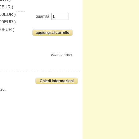
0EUR )
.00EUR )
quantitá:
.00EUR )
00EUR )
Prodotto 13/21
Chiedi informazioni
020.