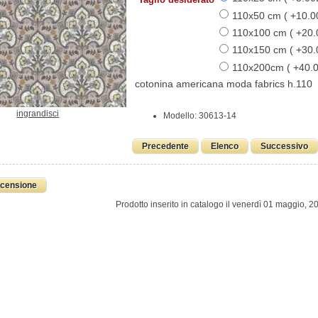
110x50 cm ( +10.0
110x100 cm ( +20
110x150 cm ( +30
110x200cm ( +40.
cotonina americana moda fabrics h.110
ingrandisci
Modello: 30613-14
Precedente
Elenco
Successivo
ecensione
Prodotto inserito in catalogo il venerdì 01 maggio, 2