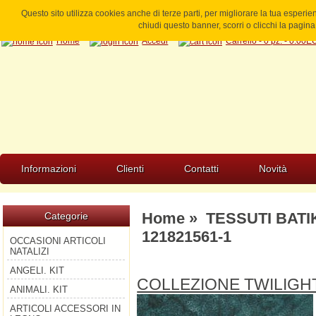
Questo sito utilizza cookies anche di terze parti, per migliorare la tua esperi
chiudi questo banner, scorri o clicchi la pagi
Home
Accedi
Carrello - 0 pz. - 0.00
Informazioni
Clienti
Contatti
Novità
Home
»
TESSUTI BATI
Categorie
121821561-1
OCCASIONI ARTICOLI
NATALIZI
ANGELI. KIT
COLLEZIONE TWILIGH
ANIMALI. KIT
ARTICOLI ACCESSORI IN