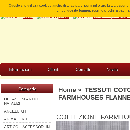
Questo sito utilizza cookies anche di terze parti, per migliorare la tua esperi
chiudi questo banner, scorri o clicchi la pagi
Home
Accedi
Carrello - 0 pz. - 0.00
Informazioni
Clienti
Contatti
Novità
Home
»
TESSUTI COT
Categorie
FARMHOUSES FLANN
OCCASIONI ARTICOLI
NATALIZI
ANGELI. KIT
COLLEZIONE FARMHO
ANIMALI. KIT
ARTICOLI ACCESSORI IN