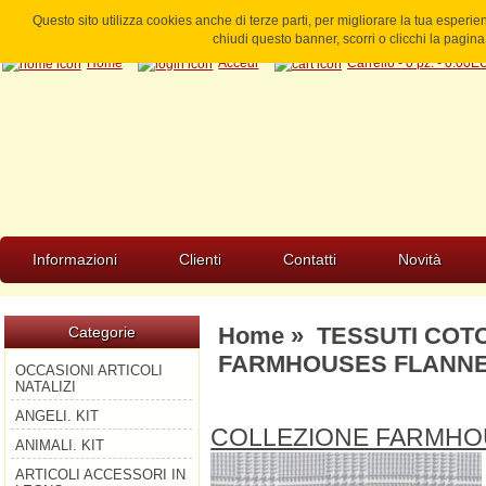
Questo sito utilizza cookies anche di terze parti, per migliorare la tua esperi
chiudi questo banner, scorri o clicchi la pagi
Home
Accedi
Carrello - 0 pz. - 0.00
Informazioni
Clienti
Contatti
Novità
Home
»
TESSUTI COT
Categorie
FARMHOUSES FLANN
OCCASIONI ARTICOLI
NATALIZI
ANGELI. KIT
COLLEZIONE FARMHO
ANIMALI. KIT
ARTICOLI ACCESSORI IN