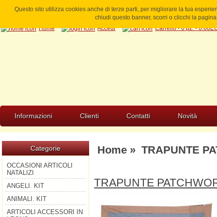
Questo sito utilizza cookies anche di terze parti, per migliorare la tua esperi
chiudi questo banner, scorri o clicchi la pagi
Home
Accedi
Carrello - 0 pz. - 0.00
Informazioni
Clienti
Contatti
Novità
Home
»
TRAPUNTE PA
Categorie
OCCASIONI ARTICOLI
NATALIZI
TRAPUNTE PATCHWOR
ANGELI. KIT
ANIMALI. KIT
ARTICOLI ACCESSORI IN