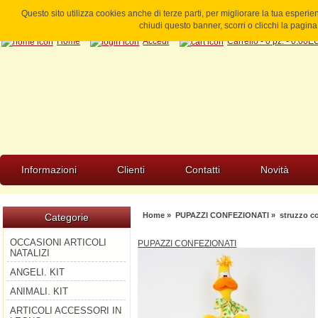
Questo sito utilizza cookies anche di terze parti, per migliorare la tua esperi
chiudi questo banner, scorri o clicchi la pagi
Home
Accedi
Carrello - 0 pz. - 0.00
Informazioni
Clienti
Contatti
Novità
Home
»
PUPAZZI CONFEZIONATI
» struzzo c
Categorie
OCCASIONI ARTICOLI
PUPAZZI CONFEZIONATI
NATALIZI
ANGELI. KIT
ANIMALI. KIT
ARTICOLI ACCESSORI IN