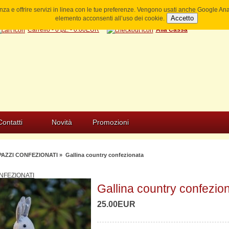
ienza e offrire servizi in linea con le tue preferenze. Vengono usati anche Google A
Accetto
elemento acconsenti all’uso dei cookie.
Carrello - 0 pz. - 0.00EUR
Alla Cassa
Contatti
Novità
Promozioni
PAZZI CONFEZIONATI
» Gallina country confezionata
NFEZIONATI
Gallina country confezio
25.00EUR