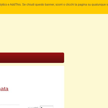
nalytics e AddThis. Se chiudi questo banner, scorri o clicchi la pagina su qualunque 
nata