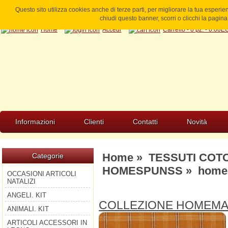
Questo sito utilizza cookies anche di terze parti, per migliorare la tua esperi
chiudi questo banner, scorri o clicchi la pagi
Home
Accedi
Carrello - 0 pz. - 0.00
Informazioni
Clienti
Contatti
Novità
Home
»
TESSUTI COT
Categorie
HOMESPUNSS
» homem
OCCASIONI ARTICOLI
NATALIZI
ANGELI. KIT
COLLEZIONE HOMEM
ANIMALI. KIT
ARTICOLI ACCESSORI IN