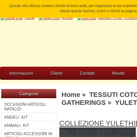
Questo sito utilizza cookies anche di terze parti, per migliorare la tua esperi
chiudi questo banner, scorri o clicchi la pagi
Home
Accedi
Carrello - 0 pz. - 0.00
Informazioni
Clienti
Contatti
Novità
Home
»
TESSUTI COT
Categorie
GATHERINGS
» YULET
OCCASIONI ARTICOLI
NATALIZI
ANGELI. KIT
COLLEZIONE YULETH
ANIMALI. KIT
ARTICOLI ACCESSORI IN