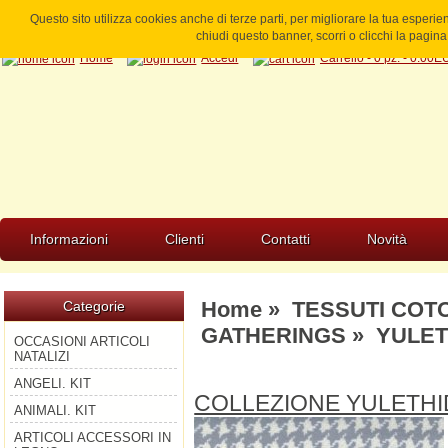
Questo sito utilizza cookies anche di terze parti, per migliorare la tua esperi
chiudi questo banner, scorri o clicchi la pagi
Home
Accedi
Carrello - 0 pz. - 0.00
Informazioni
Clienti
Contatti
Novità
Home
»
TESSUTI COT
Categorie
GATHERINGS
» YULET
OCCASIONI ARTICOLI
NATALIZI
ANGELI. KIT
COLLEZIONE YULETH
ANIMALI. KIT
ARTICOLI ACCESSORI IN