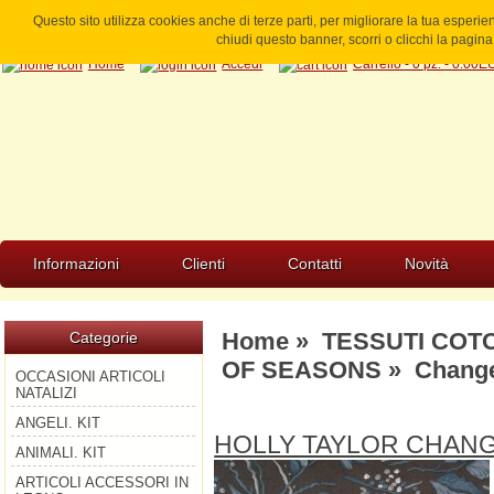
Questo sito utilizza cookies anche di terze parti, per migliorare la tua esperi
chiudi questo banner, scorri o clicchi la pagi
Home
Accedi
Carrello - 0 pz. - 0.00
Informazioni
Clienti
Contatti
Novità
Home
»
TESSUTI COT
Categorie
OF SEASONS
» Change
OCCASIONI ARTICOLI
NATALIZI
ANGELI. KIT
HOLLY TAYLOR CHAN
ANIMALI. KIT
ARTICOLI ACCESSORI IN