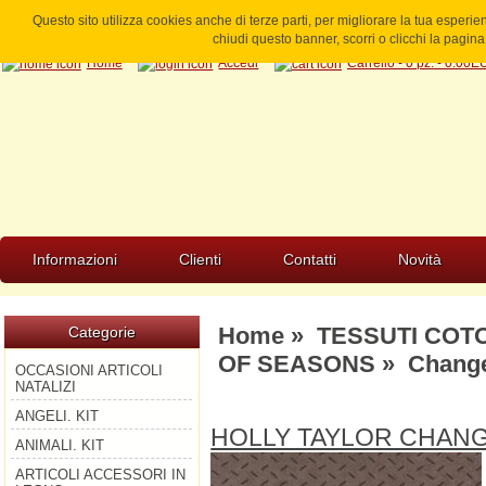
Questo sito utilizza cookies anche di terze parti, per migliorare la tua esperi
chiudi questo banner, scorri o clicchi la pagi
Home
Accedi
Carrello - 0 pz. - 0.00
Informazioni
Clienti
Contatti
Novità
Home
»
TESSUTI COT
Categorie
OF SEASONS
» Change
OCCASIONI ARTICOLI
NATALIZI
ANGELI. KIT
HOLLY TAYLOR CHAN
ANIMALI. KIT
ARTICOLI ACCESSORI IN