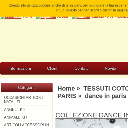
Questo sito utilizza cookies anche di terze parti, per migliorare la tua esperi
chiudi questo banner, scorri o clicchi la pagi
Home
Accedi
Carrello - 0 pz. - 0.00
Informazioni
Clienti
Contatti
Novità
Home
»
TESSUTI COT
Categorie
PARIS
» dance in paris
OCCASIONI ARTICOLI
NATALIZI
ANGELI. KIT
COLLEZIONE DANCE I
ANIMALI. KIT
ARTICOLI ACCESSORI IN