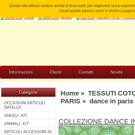
Questo sito utilizza cookies anche di terze parti, per migliorare la tua esperi
chiudi questo banner, scorri o clicchi la pagi
Home
Accedi
Carrello - 0 pz. - 0.00
Informazioni
Clienti
Contatti
Novità
Home
»
TESSUTI COT
Categorie
PARIS
» dance in paris
OCCASIONI ARTICOLI
NATALIZI
ANGELI. KIT
COLLEZIONE DANCE I
ANIMALI. KIT
ARTICOLI ACCESSORI IN