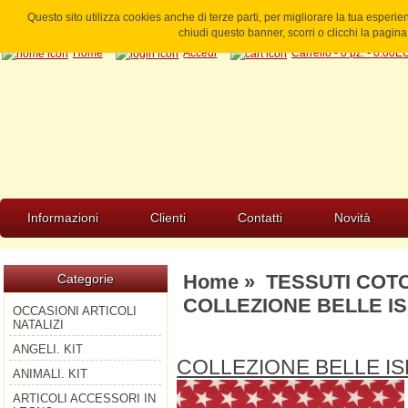
Questo sito utilizza cookies anche di terze parti, per migliorare la tua esperi
chiudi questo banner, scorri o clicchi la pagi
Home
Accedi
Carrello - 0 pz. - 0.00
Informazioni
Clienti
Contatti
Novità
Home
»
TESSUTI COT
Categorie
COLLEZIONE BELLE ISL
OCCASIONI ARTICOLI
NATALIZI
ANGELI. KIT
COLLEZIONE BELLE IS
ANIMALI. KIT
ARTICOLI ACCESSORI IN