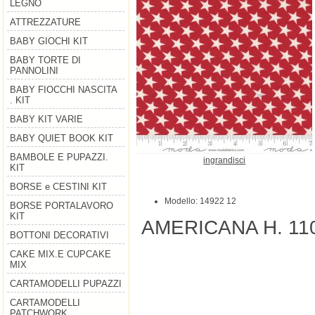
LEGNO
ATTREZZATURE
BABY GIOCHI KIT
BABY TORTE DI
PANNOLINI
BABY FIOCCHI NASCITA
. KIT
BABY KIT VARIE
BABY QUIET BOOK KIT
BAMBOLE E PUPAZZI.
ingrandisci
KIT
BORSE e CESTINI KIT
Modello: 14922 12
BORSE PORTALAVORO
KIT
AMERICANA H. 11
BOTTONI DECORATIVI
CAKE MIX.E CUPCAKE
MIX
CARTAMODELLI PUPAZZI
CARTAMODELLI
PATCHWORK