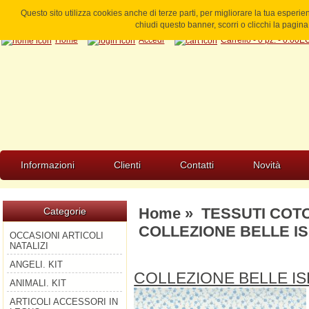
Questo sito utilizza cookies anche di terze parti, per migliorare la tua esperi
chiudi questo banner, scorri o clicchi la pagi
Home
Accedi
Carrello - 0 pz. - 0.00
Informazioni
Clienti
Contatti
Novità
Home
»
TESSUTI COT
Categorie
COLLEZIONE BELLE ISL
OCCASIONI ARTICOLI
NATALIZI
ANGELI. KIT
COLLEZIONE BELLE IS
ANIMALI. KIT
ARTICOLI ACCESSORI IN