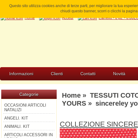
Questo sito utilizza cookies anche di terze parti, per migliorare la tua esperi
chiudi questo banner, scorri o clicchi la pagi
Home
Accedi
Carrello - 0 pz. - 0.00
Informazioni
Clienti
Contatti
Novità
Home
»
TESSUTI COT
Categorie
YOURS
» sincereley yo
OCCASIONI ARTICOLI
NATALIZI
ANGELI. KIT
COLLEZIONE SINCER
ANIMALI. KIT
ARTICOLI ACCESSORI IN