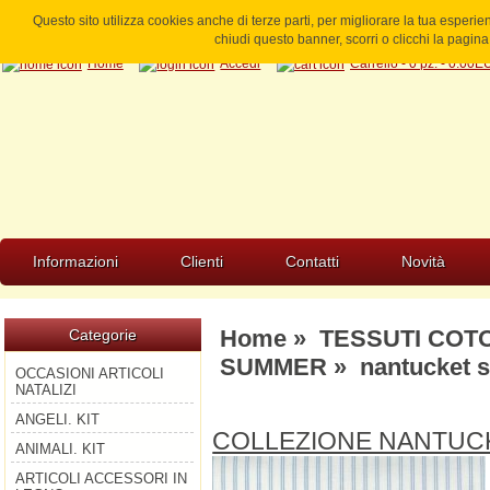
Questo sito utilizza cookies anche di terze parti, per migliorare la tua esperi
chiudi questo banner, scorri o clicchi la pagi
Home
Accedi
Carrello - 0 pz. - 0.00
Informazioni
Clienti
Contatti
Novità
Home
»
TESSUTI COT
Categorie
SUMMER
» nantucket 
OCCASIONI ARTICOLI
NATALIZI
ANGELI. KIT
COLLEZIONE NANTUC
ANIMALI. KIT
ARTICOLI ACCESSORI IN