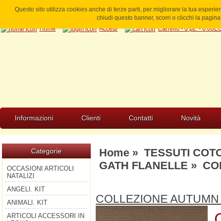
Questo sito utilizza cookies anche di terze parti, per migliorare la tua esperi
chiudi questo banner, scorri o clicchi la pagi
Home
Accedi
Carrello - 0 pz. - 0.00
Informazioni
Clienti
Contatti
Novità
Home
»
TESSUTI COT
Categorie
GATH FLANELLE
» COL
OCCASIONI ARTICOLI
NATALIZI
ANGELI. KIT
COLLEZIONE AUTUMN
ANIMALI. KIT
ARTICOLI ACCESSORI IN