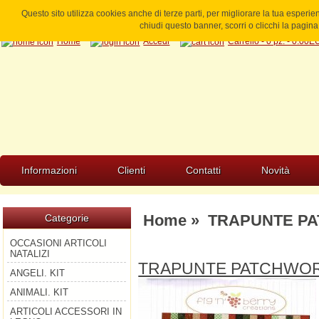
Questo sito utilizza cookies anche di terze parti, per migliorare la tua esperi
chiudi questo banner, scorri o clicchi la pagi
Home
Accedi
Carrello - 0 pz. - 0.00
Informazioni
Clienti
Contatti
Novità
Home
»
TRAPUNTE PA
Categorie
OCCASIONI ARTICOLI
NATALIZI
TRAPUNTE PATCHWOR
ANGELI. KIT
ANIMALI. KIT
ARTICOLI ACCESSORI IN