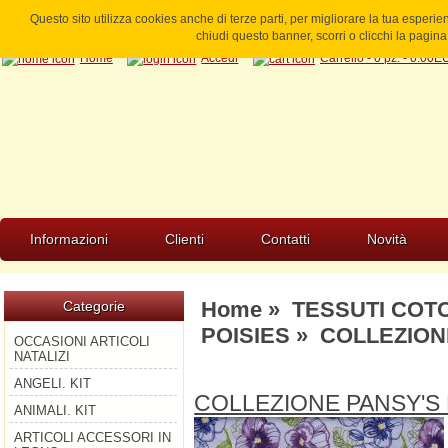
Questo sito utilizza cookies anche di terze parti, per migliorare la tua esperi
chiudi questo banner, scorri o clicchi la pagi
Home
Accedi
Carrello - 0 pz. - 0.00
Informazioni
Clienti
Contatti
Novità
Home
»
TESSUTI COT
Categorie
POISIES
» COLLEZIONE
OCCASIONI ARTICOLI
NATALIZI
ANGELI. KIT
COLLEZIONE PANSY'S 
ANIMALI. KIT
ARTICOLI ACCESSORI IN