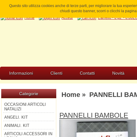
Questo sito utilizza cookies anche di terze parti, per migliorare la tua esperi
chiudi questo banner, scorri o clicchi la pagi
Home
Accedi
Carrello - 0 pz. - 0.00
Informazioni
Clienti
Contatti
Novità
Home
»
PANNELLI BA
Categorie
OCCASIONI ARTICOLI
NATALIZI
PANNELLI BAMBOLE
ANGELI. KIT
ANIMALI. KIT
ARTICOLI ACCESSORI IN