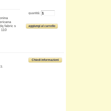
quantitá:
onina
ericana
q fabric s
. 110
Chiedi informazioni
23.