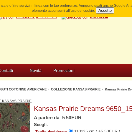
ienza e offrire servizi in linea con le tue preferenze. Vengono usati anche Google A
Accetto
elemento acconsenti all’uso dei cookie.
Carrello - 0 pz. - 0.00EUR
Alla Cassa
Contatti
Novità
Promozioni
SSUTI COTONINE AMERICANE
»
COLLEZIONE KANSAS PRAIRIE
» Kansas Prairie D
 KANSAS PRAIRIE
Kansas Prairie Dreams 9650_1
A partire da: 5.50EUR
Scegli:
110x25 cm ( +5.50EUR )
Taglio desiderato