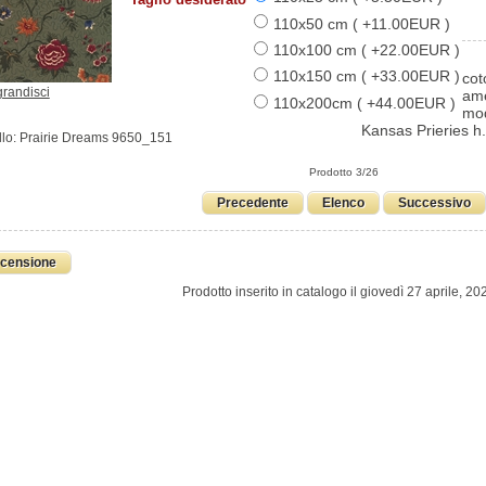
110x50 cm ( +11.00EUR )
110x100 cm ( +22.00EUR )
110x150 cm ( +33.00EUR )
cot
grandisci
am
110x200cm ( +44.00EUR )
mod
Kansas Prieries h
lo: Prairie Dreams 9650_151
Prodotto 3/26
Precedente
Elenco
Successivo
ecensione
Prodotto inserito in catalogo il giovedì 27 aprile, 20