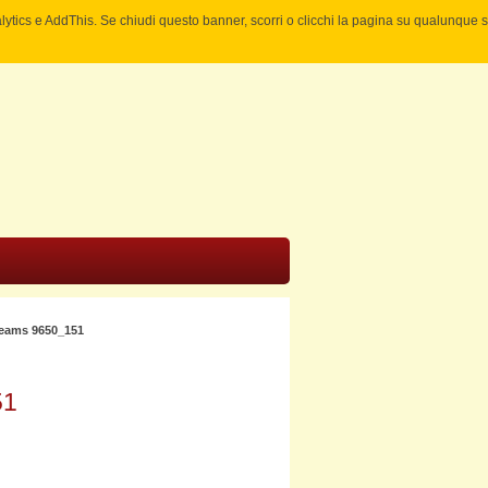
nalytics e AddThis. Se chiudi questo banner, scorri o clicchi la pagina su qualunque 
reams 9650_151
51