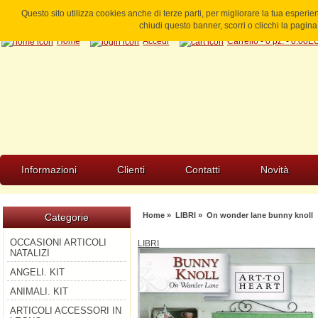
Questo sito utilizza cookies anche di terze parti, per migliorare la tua esperi
chiudi questo banner, scorri o clicchi la pagi
Home
Accedi
Carrello - 0 pz. - 0.00
Informazioni
Clienti
Contatti
Novità
Home
»
LIBRI
» On wonder lane bunny knoll
Categorie
OCCASIONI ARTICOLI
LIBRI
NATALIZI
ANGELI. KIT
ANIMALI. KIT
ARTICOLI ACCESSORI IN