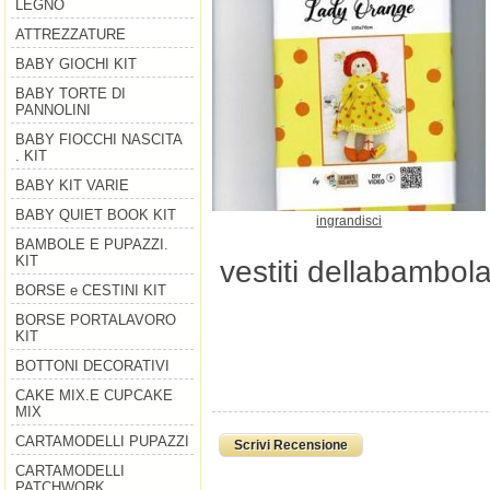
LEGNO
ATTREZZATURE
BABY GIOCHI KIT
BABY TORTE DI
PANNOLINI
BABY FIOCCHI NASCITA
. KIT
BABY KIT VARIE
BABY QUIET BOOK KIT
ingrandisci
BAMBOLE E PUPAZZI.
KIT
vestiti dellabambola
BORSE e CESTINI KIT
BORSE PORTALAVORO
KIT
BOTTONI DECORATIVI
CAKE MIX.E CUPCAKE
MIX
CARTAMODELLI PUPAZZI
Scrivi Recensione
CARTAMODELLI
PATCHWORK