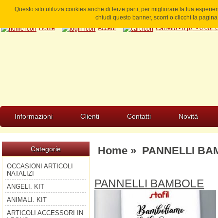
Questo sito utilizza cookies anche di terze parti, per migliorare la tua esperi
chiudi questo banner, scorri o clicchi la pagi
Home
Accedi
Carrello - 0 pz. - 0.00
Informazioni
Clienti
Contatti
Novità
Home
»
PANNELLI BA
Categorie
OCCASIONI ARTICOLI
NATALIZI
PANNELLI BAMBOLE
ANGELI. KIT
ANIMALI. KIT
ARTICOLI ACCESSORI IN