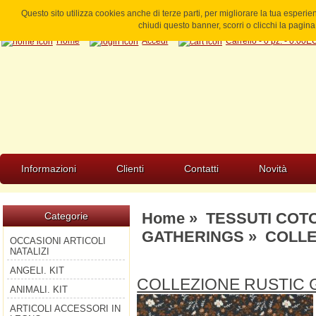
Questo sito utilizza cookies anche di terze parti, per migliorare la tua esperi
chiudi questo banner, scorri o clicchi la pagi
Home
Accedi
Carrello - 0 pz. - 0.00
Informazioni
Clienti
Contatti
Novità
Home
»
TESSUTI COT
Categorie
GATHERINGS
» COLLE
OCCASIONI ARTICOLI
NATALIZI
ANGELI. KIT
COLLEZIONE RUSTIC 
ANIMALI. KIT
ARTICOLI ACCESSORI IN