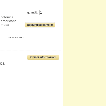
)
quantitá:
)
cotonina
americana
moda
Prodotto 1/33
Chiedi informazioni
023.