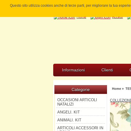
Questo sito utilizza cookies anche di terze parti, per migliorare la tua esper
Home
Accedi
Informazioni
Clienti
Home
»
TE
Categorie
OCCASIONI ARTICOLI
COLLEZION
NATALIZI
ANGELI. KIT
ANIMALI. KIT
ARTICOLI ACCESSORI IN