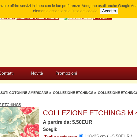
ienza e offrire servizi in linea con le tue preferenze. Vengono usati anche Google A
Accetto
elemento acconsenti all’uso dei cookie.
Carrello - 0 pz. - 0.00EUR
Alla Cassa
Contatti
Novità
Promozioni
SSUTI COTONINE AMERICANE
»
COLLEZIONE ETCHINGS
» COLLEZIONE ETCHINGS 
E ETCHINGS
COLLEZIONE ETCHINGS M 4
A partire da: 5.50EUR
Scegli:
110x25 cm ( +5.50EUR )
Taglio desiderato