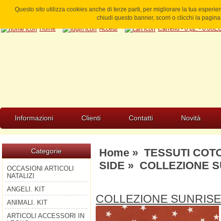
Questo sito utilizza cookies anche di terze parti, per migliorare la tua esperi
chiudi questo banner, scorri o clicchi la pagi
Home
Accedi
Carrello - 0 pz. - 0.00
Informazioni
Clienti
Contatti
Novità
Home
»
TESSUTI COT
Categorie
SIDE
» COLLEZIONE SU
OCCASIONI ARTICOLI
NATALIZI
ANGELI. KIT
COLLEZIONE SUNRISE
ANIMALI. KIT
ARTICOLI ACCESSORI IN