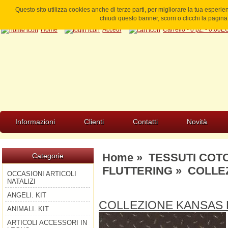
Questo sito utilizza cookies anche di terze parti, per migliorare la tua esperi
chiudi questo banner, scorri o clicchi la pagi
Home
Accedi
Carrello - 0 pz. - 0.00
Informazioni
Clienti
Contatti
Novità
Home
»
TESSUTI COT
Categorie
FLUTTERING
» COLLEZ
OCCASIONI ARTICOLI
NATALIZI
ANGELI. KIT
COLLEZIONE KANSAS
ANIMALI. KIT
ARTICOLI ACCESSORI IN