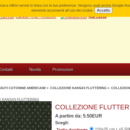
ienza e offrire servizi in linea con le tue preferenze. Vengono usati anche Google A
Accetto
elemento acconsenti all’uso dei cookie.
Carrello - 0 pz. - 0.00EUR
Alla Cassa
Contatti
Novità
Promozioni
SSUTI COTONINE AMERICANE
»
COLLEZIONE KANSAS FLUTTERING
» COLLEZIONE
E KANSAS FLUTTERING
COLLEZIONE FLUTTERI
A partire da: 5.50EUR
Scegli:
110x25 cm ( +5.50
Taglio desiderato