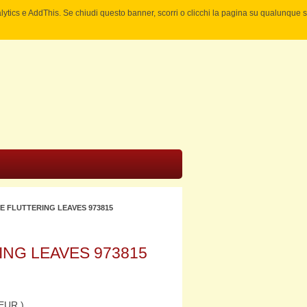
nalytics e AddThis. Se chiudi questo banner, scorri o clicchi la pagina su qualunque 
 FLUTTERING LEAVES 973815
NG LEAVES 973815
EUR )