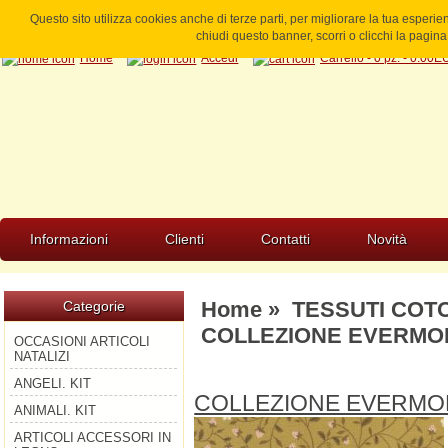
Questo sito utilizza cookies anche di terze parti, per migliorare la tua esperi
chiudi questo banner, scorri o clicchi la pagi
Home
Accedi
Carrello - 0 pz. - 0.00
Informazioni
Clienti
Contatti
Novità
Home
»
TESSUTI COT
Categorie
COLLEZIONE EVERMOR
OCCASIONI ARTICOLI
NATALIZI
ANGELI. KIT
COLLEZIONE EVERMO
ANIMALI. KIT
ARTICOLI ACCESSORI IN