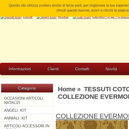
Questo sito utilizza cookies anche di terze parti, per migliorare la tua esperi
chiudi questo banner, scorri o clicchi la pagi
Home
Accedi
Carrello - 0 pz. - 0.00
Informazioni
Clienti
Contatti
Novità
Home
»
TESSUTI COT
Categorie
COLLEZIONE EVERMOR
OCCASIONI ARTICOLI
NATALIZI
ANGELI. KIT
COLLEZIONE EVERMO
ANIMALI. KIT
ARTICOLI ACCESSORI IN