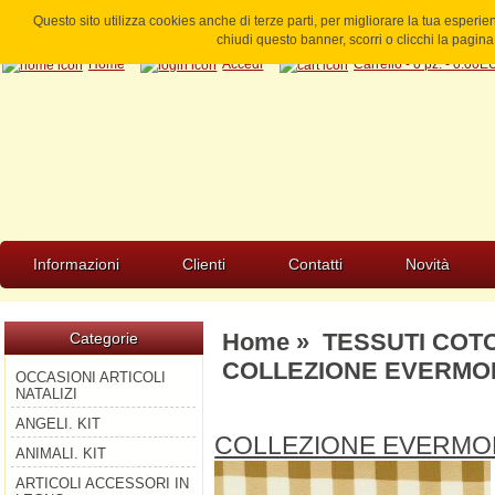
Questo sito utilizza cookies anche di terze parti, per migliorare la tua esperi
chiudi questo banner, scorri o clicchi la pagi
Home
Accedi
Carrello - 0 pz. - 0.00
Informazioni
Clienti
Contatti
Novità
Home
»
TESSUTI COT
Categorie
COLLEZIONE EVERMOR
OCCASIONI ARTICOLI
NATALIZI
ANGELI. KIT
COLLEZIONE EVERMO
ANIMALI. KIT
ARTICOLI ACCESSORI IN