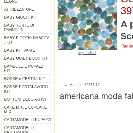
LEGNO
39
ATTREZZATURE
BABY GIOCHI KIT
A 
BABY TORTE DI
PANNOLINI
Sce
BABY FIOCCHI NASCITA
. KIT
Tagli
BABY KIT VARIE
ingrandisci
BABY QUIET BOOK KIT
BAMBOLE E PUPAZZI.
KIT
BORSE e CESTINI KIT
Modello: 39767 12
BORSE PORTALAVORO
KIT
americana moda fab
BOTTONI DECORATIVI
CAKE MIX.E CUPCAKE
MIX
CARTAMODELLI PUPAZZI
CARTAMODELLI
PATCHWORK