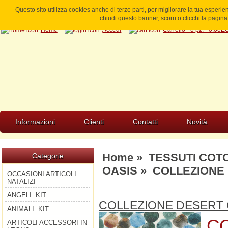
Questo sito utilizza cookies anche di terze parti, per migliorare la tua esperi
chiudi questo banner, scorri o clicchi la pagi
Home
Accedi
Carrello - 0 pz. - 0.00
Informazioni
Clienti
Contatti
Novità
Home
»
TESSUTI COT
Categorie
OASIS
» COLLEZIONE 
OCCASIONI ARTICOLI
NATALIZI
ANGELI. KIT
COLLEZIONE DESERT 
ANIMALI. KIT
CO
ARTICOLI ACCESSORI IN