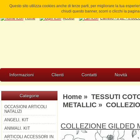
Questo sito utilizza cookies anche di terze parti, per migliorare la tua esperi
chiudi questo banner, scorri o clicchi la pagi
Home
Accedi
Carrello - 0 pz. - 0.00
Informazioni
Clienti
Contatti
Novità
Home
»
TESSUTI COT
Categorie
METALLIC
» COLLEZIO
OCCASIONI ARTICOLI
NATALIZI
ANGELI. KIT
COLLEZIONE GILDED 
ANIMALI. KIT
ARTICOLI ACCESSORI IN