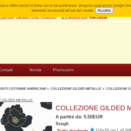
ienza e offrire servizi in linea con le tue preferenze. Vengono usati anche Google A
Accetto
elemento acconsenti all’uso dei cookie.
Carrello - 0 pz. - 0.00EUR
Alla Cassa
Contatti
Novità
Promozioni
SSUTI COTONINE AMERICANE
»
COLLEZIONE GILDED METALLIC
» COLLEZIONE GI
 GILDED METALLIC
COLLEZIONE GILDED M
A partire da: 5.50EUR
Scegli:
110x25 cm ( +5.50
Taglio desiderato