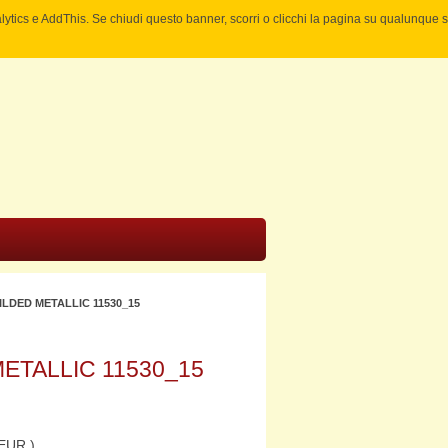
nalytics e AddThis. Se chiudi questo banner, scorri o clicchi la pagina su qualunque 
LDED METALLIC 11530_15
ETALLIC 11530_15
EUR )