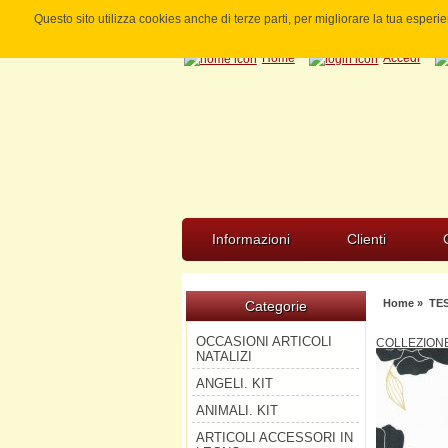
Questo sito utilizza cookies anche di terze parti, per migliorare la tua esper
Home
Accedi
Informazioni
Clienti
Home
»
TE
Categorie
OCCASIONI ARTICOLI
COLLEZIONE
NATALIZI
ANGELI. KIT
ANIMALI. KIT
ARTICOLI ACCESSORI IN