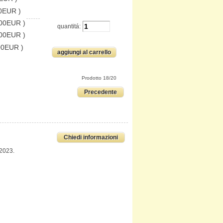
0EUR )
.00EUR )
quantitá:
.00EUR )
00EUR )
Prodotto 18/20
Precedente
Chiedi informazioni
 2023.