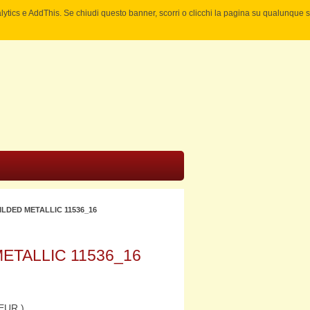
nalytics e AddThis. Se chiudi questo banner, scorri o clicchi la pagina su qualunque 
LDED METALLIC 11536_16
ETALLIC 11536_16
EUR )