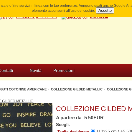
ienza e offrire servizi in linea con le tue preferenze. Vengono usati anche Google A
Accetto
elemento acconsenti all’uso dei cookie.
Carrello - 0 pz. - 0.00EUR
Alla Cassa
Contatti
Novità
Promozioni
SSUTI COTONINE AMERICANE
»
COLLEZIONE GILDED METALLIC
» COLLEZIONE GI
 GILDED METALLIC
COLLEZIONE GILDED M
A partire da: 5.50EUR
Scegli:
110x25 cm ( +5.50
Taglio desiderato